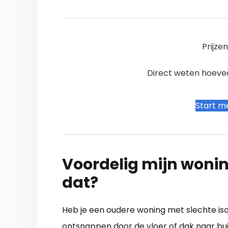
Prijze
Direct weten hoevee
Start me
Voordelig mijn wonin
dat?
Heb je een oudere woning met slechte isol
ontsnappen door de vloer of dak naar b