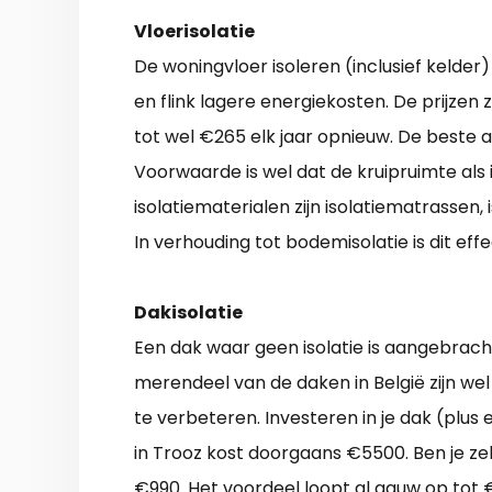
Vloerisolatie
De woningvloer isoleren (inclusief kelde
en flink lagere energiekosten. De prijzen 
tot wel €265 elk jaar opnieuw. De beste a
Voorwaarde is wel dat de kruipruimte al
isolatiematerialen zijn isolatiematrassen, 
In verhouding tot bodemisolatie is dit effe
Dakisolatie
Een dak waar geen isolatie is aangebrach
merendeel van de daken in België zijn wel
te verbeteren. Investeren in je dak (plus
in Trooz kost doorgaans €5500. Ben je ze
€990. Het voordeel loopt al gauw op tot 