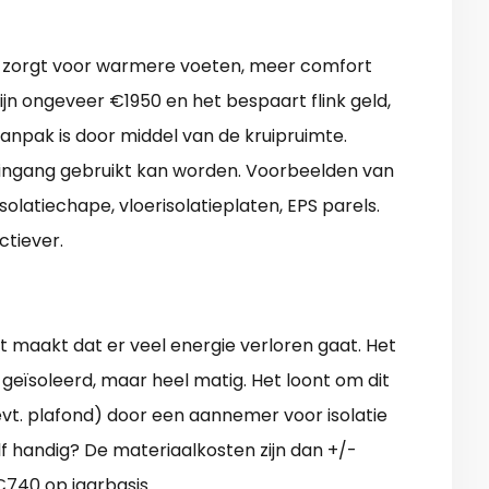
r) zorgt voor warmere voeten, meer comfort
zijn ongeveer €1950 en het bespaart flink geld,
anpak is door middel van de kruipruimte.
s ingang gebruikt kan worden. Voorbeelden van
isolatiechape, vloerisolatieplaten, EPS parels.
ctiever.
t maakt dat er veel energie verloren gaat. Het
 geïsoleerd, maar heel matig. Het loont om dit
 evt. plafond) door een aannemer voor isolatie
lf handig? De materiaalkosten zijn dan +/-
€740 op jaarbasis.