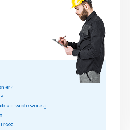
an er?
z?
ilieubewuste woning
n
 Trooz