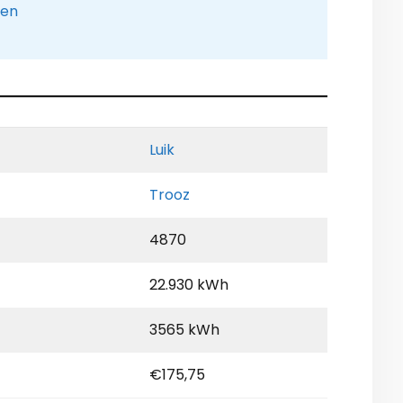
pen
Luik
Trooz
4870
22.930 kWh
3565 kWh
€175,75