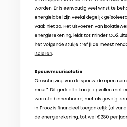
worden. Er is eenvoudig veel winst te b
energielabel zijn veelal degelijk geïsoleerd
vaak niet zo. Het uitvoeren van isolatie
energierekening, leidt tot minder CO2 uit
het volgende stukje tref jij de meest r
isoleren
.
Spouwmuurisolatie
Omschrijving van de spouw: de open ruim
muur”. Dit gedeelte kan je opvullen met ee
warmte binnenboord, met als gevolg een
in Trooz is financieel toegankelijk (al van
de energierekening, tot wel €280 per jaar