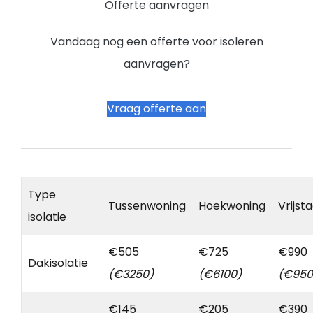
Offerte aanvragen
Vandaag nog een offerte voor isoleren
aanvragen?
Vraag offerte aan
Type
Tussenwoning
Hoekwoning
Vrijst
isolatie
€505
€725
€990
Dakisolatie
(€3250)
(€6100)
(€950
€145
€205
€390