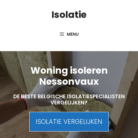
Skip
Isolatie
to
content
MENU
Woning isoleren
Nessonvaux
DE BESTE BELGISCHE ISOLATIESPECIALISTEN
VERGELIJKEN?
ISOLATIE VERGELIJKEN