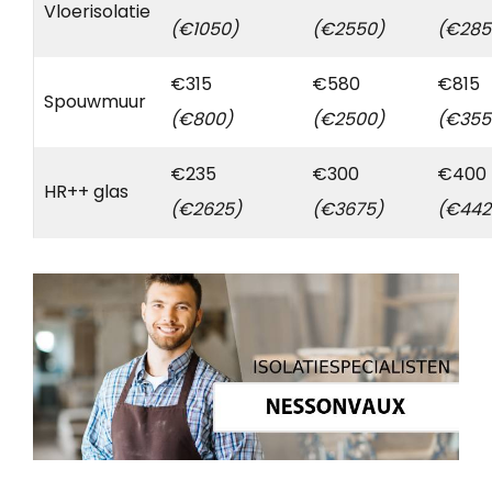
Vloerisolatie
(€1050)
(€2550)
(€285
€315
€580
€815
Spouwmuur
(€800)
(€2500)
(€355
€235
€300
€400
HR++ glas
(€2625)
(€3675)
(€442