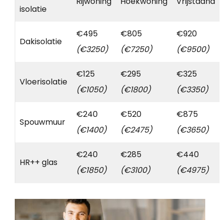
Rijwoning
Hoekwoning
Vrijstaand
isolatie
€495
€805
€920
Dakisolatie
(€3250)
(€7250)
(€9500)
€125
€295
€325
Vloerisolatie
(€1050)
(€1800)
(€3350)
€240
€520
€875
Spouwmuur
(€1400)
(€2475)
(€3650)
€240
€285
€440
HR++ glas
(€1850)
(€3100)
(€4975)