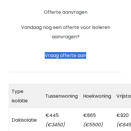
Offerte aanvragen
Vandaag nog een offerte voor isoleren
aanvragen?
Vraag offerte aan
Type
Tussenwoning
Hoekwoning
Vrijst
isolatie
€445
€865
€920
Dakisolatie
(€3450)
(€5500)
(€845