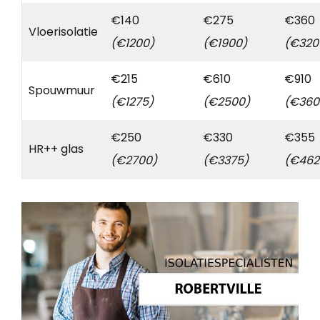
€140
€275
€360
Vloerisolatie
(€1200)
(€1900)
(€320
€215
€610
€910
Spouwmuur
(€1275)
(€2500)
(€360
€250
€330
€355
HR++ glas
(€2700)
(€3375)
(€462