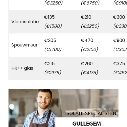
(€3250)
(€6750)
(€910
€135
€210
€300
Vloerisolatie
(€1500)
(€2250)
(€330
€205
€470
€900
Spouwmuur
(€1700)
(€2100)
(€302
€215
€260
€375
HR++ glas
(€2175)
(€4175)
(€452