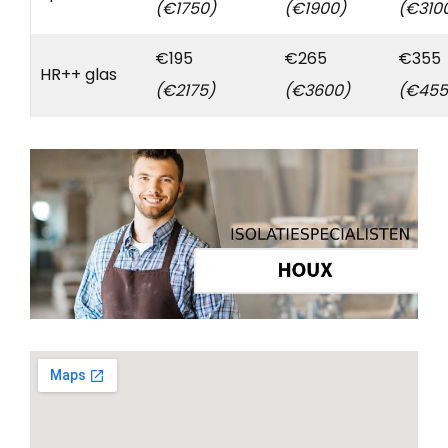
(€1750)
(€1900)
(€310
€195
€265
€355
HR++ glas
(€2175)
(€3600)
(€455