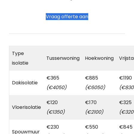
Vraag offerte aan
Type
Tussenwoning
Hoekwoning
Vrijst
isolatie
€365
€885
€1190
Dakisolatie
(€4050)
(€6050)
(€830
€120
€170
€325
Vloerisolatie
(€1350)
(€2100)
(€320
€230
€550
€845
Spouwmuur