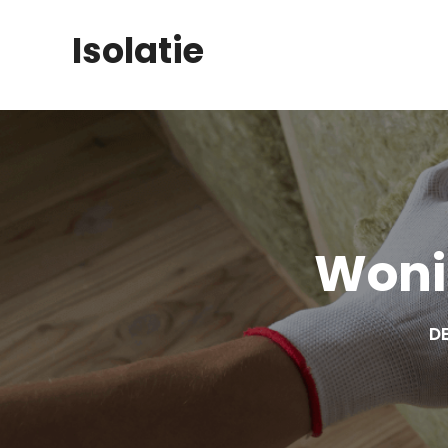
Skip
Isolatie
to
content
Woni
DE