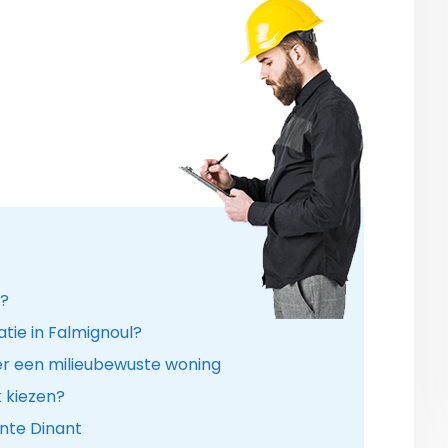
n?
tie in Falmignoul?
r een milieubewuste woning
k kiezen?
nte Dinant