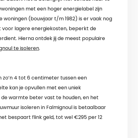
wwoningen met een hoger energielabel zijn
de woningen (bouwjaar t/m 1982) is er vaak nog
gt voor lagere energiekosten, beperkt de
rdient. Hierna ontdek jij de meest populaire
gnoul te isoleren
.
n zo’n 4 tot 6 centimeter tussen een
lte kan je opvullen met een uniek
om de warmte beter vast te houden, en het
uwmuur isoleren in Falmignoul is betaalbaar
et bespaart flink geld, tot wel €295 per 12