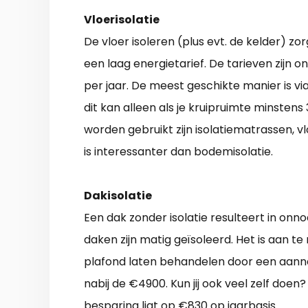
Vloerisolatie
De vloer isoleren (plus evt. de kelder) 
een laag energietarief. De tarieven zijn 
per jaar. De meest geschikte manier is via
dit kan alleen als je kruipruimte minstens 
worden gebruikt zijn isolatiematrassen, vl
is interessanter dan bodemisolatie.
Dakisolatie
Een dak zonder isolatie resulteert in onn
daken zijn matig geïsoleerd. Het is aan te
plafond laten behandelen door een aanne
nabij de €4900. Kun jij ook veel zelf doen
besparing ligt op €830 op jaarbasis.