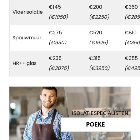
€145
€200
€360
Vloerisolatie
(€1050)
(€2250)
(€285
€275
€520
€810
Spouwmuur
(€950)
(€1925)
(€350
€235
€315
€355
HR++ glas
(€2075)
(€3950)
(€495