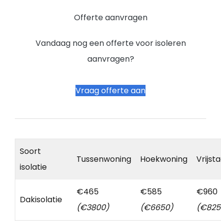
Offerte aanvragen
Vandaag nog een offerte voor isoleren
aanvragen?
Vraag offerte aan
Soort
Tussenwoning
Hoekwoning
Vrijst
isolatie
€465
€585
€960
Dakisolatie
(€3800)
(€6650)
(€825