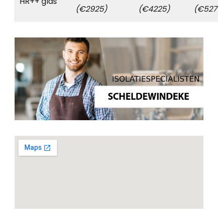
HR++ glas
(€2925)
(€4225)
(€527