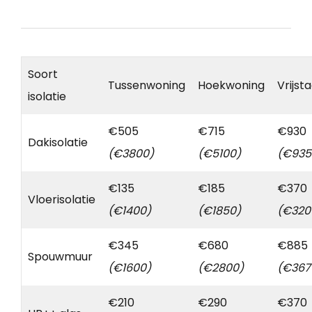
Soort
Tussenwoning
Hoekwoning
Vrijst
isolatie
€505
€715
€930
Dakisolatie
(€3800)
(€5100)
(€935
€135
€185
€370
Vloerisolatie
(€1400)
(€1850)
(€320
€345
€680
€885
Spouwmuur
(€1600)
(€2800)
(€367
€210
€290
€370