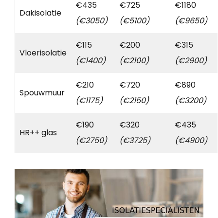
€435
€725
€1180
Dakisolatie
(€3050)
(€5100)
(€9650)
€115
€200
€315
Vloerisolatie
(€1400)
(€2100)
(€2900)
€210
€720
€890
Spouwmuur
(€1175)
(€2150)
(€3200)
€190
€320
€435
HR++ glas
(€2750)
(€3725)
(€4900)