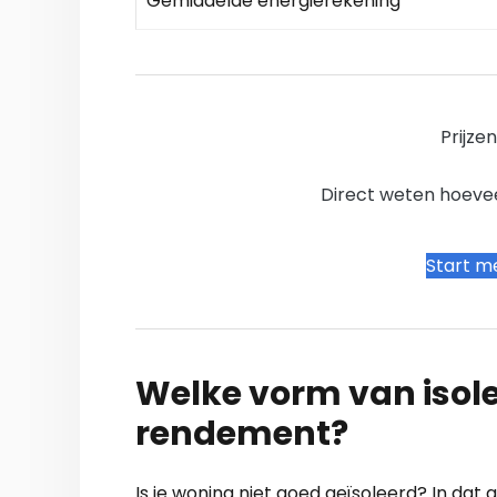
Gemiddelde energierekening
Prijze
Direct weten hoevee
Start me
Welke vorm van isole
rendement?
Is je woning niet goed geïsoleerd? In dat