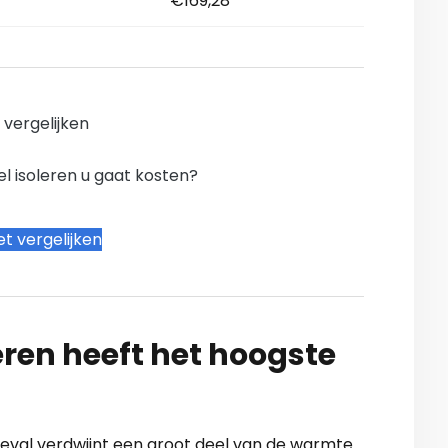
€169,28
n vergelijken
l isoleren u gaat kosten?
t vergelijken
ren heeft het hoogste
 geval verdwijnt een groot deel van de warmte