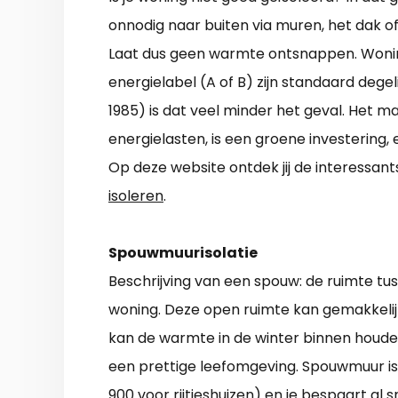
onnodig naar buiten via muren, het dak o
Laat dus geen warmte ontsnappen. Wonin
energielabel (A of B) zijn standaard degeli
1985) is dat veel minder het geval. Het ma
energielasten, is een groene investering,
Op deze website ontdek jij de interessant
isoleren
.
Spouwmuurisolatie
Beschrijving van een spouw: de ruimte t
woning. Deze open ruimte kan gemakkelij
kan de warmte in de winter binnen houde
een prettige leefomgeving. Spouwmuur i
900 voor rijtjeshuizen) en je bespaart al