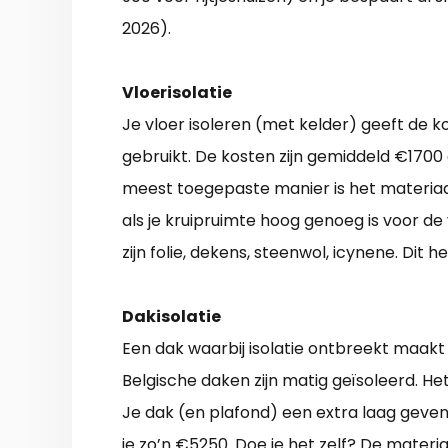
2026).
Vloerisolatie
Je vloer isoleren (met kelder) geeft de 
gebruikt. De kosten zijn gemiddeld €1700
meest toegepaste manier is het materiaa
als je kruipruimte hoog genoeg is voor d
zijn folie, dekens, steenwol, icynene. Dit
Dakisolatie
Een dak waarbij isolatie ontbreekt maakt 
Belgische daken zijn matig geïsoleerd. He
Je dak (en plafond) een extra laag geven
je zo’n €5250. Doe je het zelf? De materi