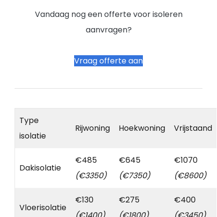
Vandaag nog een offerte voor isoleren
aanvragen?
Vraag offerte aan
Type
Rijwoning
Hoekwoning
Vrijstaand
isolatie
€485
€645
€1070
Dakisolatie
(€3350)
(€7350)
(€8600)
€130
€275
€400
Vloerisolatie
(€1400)
(€1800)
(€3450)