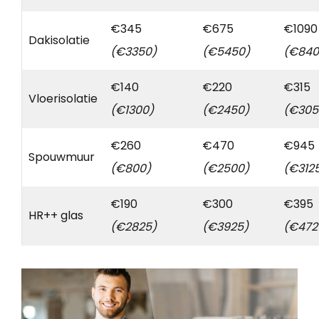
€345
€675
€1090
Dakisolatie
(€3350)
(€5450)
(€840
€140
€220
€315
Vloerisolatie
(€1300)
(€2450)
(€305
€260
€470
€945
Spouwmuur
(€800)
(€2500)
(€312
€190
€300
€395
HR++ glas
(€2825)
(€3925)
(€472