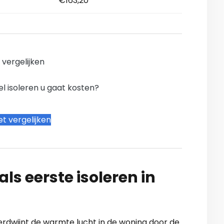
€163,20
n vergelijken
l isoleren u gaat kosten?
t vergelijken
ls eerste isoleren in
verdwijnt de warmte lucht in de woning door de