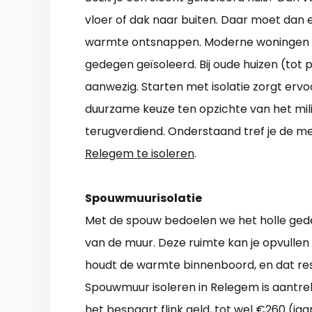
vloer of dak naar buiten. Daar moet dan
warmte ontsnappen. Moderne woningen m
gedegen geïsoleerd. Bij oude huizen (tot p
aanwezig. Starten met isolatie zorgt ervo
duurzame keuze ten opzichte van het mili
terugverdiend. Onderstaand tref je de me
Relegem te isoleren
.
Spouwmuurisolatie
Met de spouw bedoelen we het holle gede
van de muur. Deze ruimte kan je opvullen
houdt de warmte binnenboord, en dat resu
Spouwmuur isoleren in Relegem is aantrekk
het bespaart flink geld, tot wel €260 (jaar