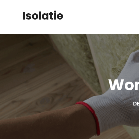
Skip
Isolatie
to
content
Won
DE