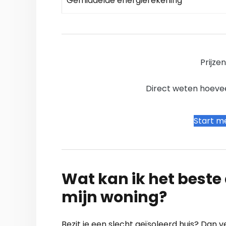
Gemiddelde energierekening
Prijze
Direct weten hoevee
Start me
Wat kan ik het beste a
mijn woning?
Bezit je een slecht geïsoleerd huis? Dan 