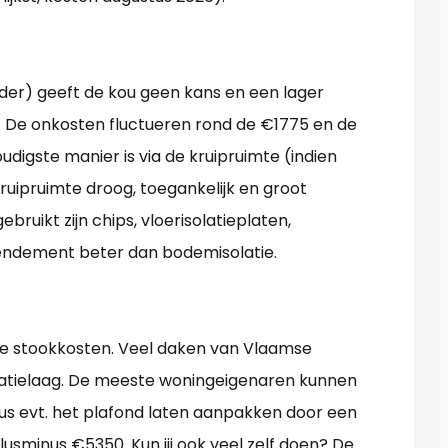
lder) geeft de kou geen kans en een lager
. De onkosten fluctueren rond de €1775 en de
udigste manier is via de kruipruimte (indien
ruipruimte droog, toegankelijk en groot
bruikt zijn chips, vloerisolatieplaten,
 rendement beter dan bodemisolatie.
nke stookkosten. Veel daken van Vlaamse
atielaag. De meeste woningeigenaren kunnen
lus evt. het plafond laten aanpakken door een
usminus €5350. Kun jij ook veel zelf doen? De