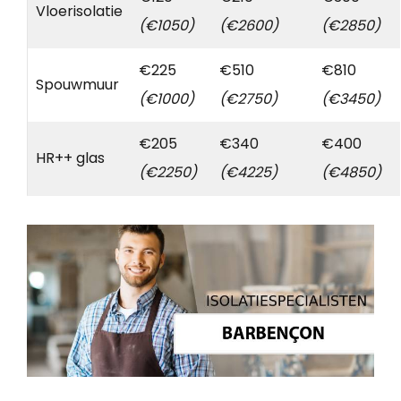
Vloerisolatie
(€1050)
(€2600)
(€2850)
€225
€510
€810
Spouwmuur
(€1000)
(€2750)
(€3450)
€205
€340
€400
HR++ glas
(€2250)
(€4225)
(€4850)