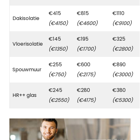
€415
€815
€1110
Dakisolatie
(€4150)
(€4600)
(€9100)
€145
€195
€325
Vloerisolatie
(€1350)
(€1700)
(€2800)
€255
€600
€890
Spouwmuur
(€750)
(€2175)
(€3000)
€245
€280
€380
HR++ glas
(€2550)
(€4175)
(€5300)