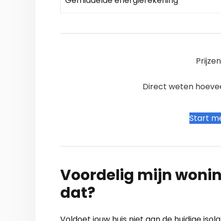
Gemiddelde energierekening
Prijze
Direct weten hoevee
Start me
Voordelig mijn wonin
dat?
Voldoet jouw huis niet aan de huidige iso