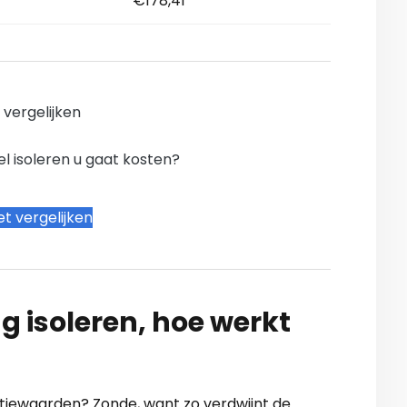
€178,41
n vergelijken
l isoleren u gaat kosten?
t vergelijken
g isoleren, hoe werkt
latiewaarden? Zonde, want zo verdwijnt de