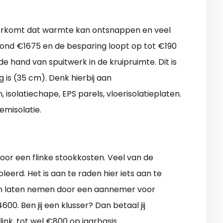
 voorkomt dat warmte kan ontsnappen en veel
rond €1675 en de besparing loopt op tot €190
e hand van spuitwerk in de kruipruimte. Dit is
 is (35 cm). Denk hierbij aan
, isolatiechape, EPS parels, vloerisolatieplaten.
emisolatie.
voor een flinke stookkosten. Veel van de
leerd. Het is aan te raden hier iets aan te
en laten nemen door een aannemer voor
00. Ben jij een klusser? Dan betaal jij
ink, tot wel €800 op jaarbasis.