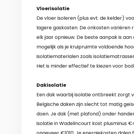
Vloerisolatie
De vloer isoleren (plus evt. de kelder)
lagere gaskosten. De onkosten variëren 
elk jaar opnieuw. De beste aanpak is aan d
mogelijk als je kruipruimte voldoende hoog
isolatiematerialen zoals isolatiematrassen
Het is minder effectief te kiezen voor bod
Dakisolatie
Een dak waarbij isolatie ontbreekt zorgt 
Belgische daken zijn slecht tot matig geïso
doen. Je dak (met plafond) onder hand
isolatie in Wadelincourt kost plusminus €46
ongeveer €1010. Je energiekosten dalen fl