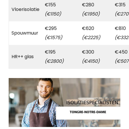
€155
€280
€315
Vloerisolatie
(€1150)
(€1950)
(€270
€295
€620
€810
Spouwmuur
(€1575)
(€2225)
(€332
€195
€300
€450
HR++ glas
(€2800)
(€4150)
(€507