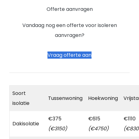
Offerte aanvragen
Vandaag nog een offerte voor isoleren
aanvragen?
Vraag offerte aan
Soort
Tussenwoning
Hoekwoning
Vrijst
isolatie
€375
€615
€1110
Dakisolatie
(€3150)
(€4750)
(€830