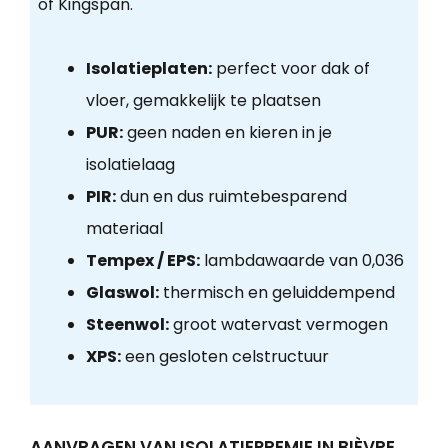
of Kingspan.
Isolatieplaten:
perfect voor dak of
vloer, gemakkelijk te plaatsen
PUR:
geen naden en kieren in je
isolatielaag
PIR:
dun en dus ruimtebesparend
materiaal
Tempex / EPS:
lambdawaarde van 0,036
Glaswol:
thermisch en geluiddempend
Steenwol:
groot watervast vermogen
XPS:
een gesloten celstructuur
AANVRAGEN VAN ISOLATIEPREMIE IN BIÈVRE