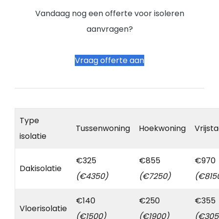
Vandaag nog een offerte voor isoleren
aanvragen?
Vraag offerte aan
Type
Tussenwoning
Hoekwoning
Vrijst
isolatie
€325
€855
€970
Dakisolatie
(€4350)
(€7250)
(€815
€140
€250
€355
Vloerisolatie
(€1500)
(€1900)
(€305