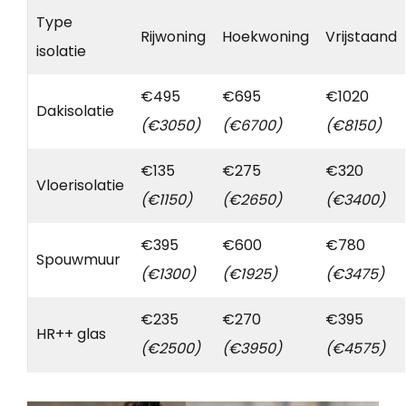
Type
Rijwoning
Hoekwoning
Vrijstaand
isolatie
€495
€695
€1020
Dakisolatie
(€3050)
(€6700)
(€8150)
€135
€275
€320
Vloerisolatie
(€1150)
(€2650)
(€3400)
€395
€600
€780
Spouwmuur
(€1300)
(€1925)
(€3475)
€235
€270
€395
HR++ glas
(€2500)
(€3950)
(€4575)