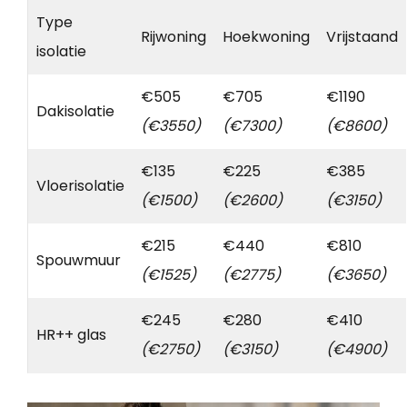
Type
Rijwoning
Hoekwoning
Vrijstaand
isolatie
€505
€705
€1190
Dakisolatie
(€3550)
(€7300)
(€8600)
€135
€225
€385
Vloerisolatie
(€1500)
(€2600)
(€3150)
€215
€440
€810
Spouwmuur
(€1525)
(€2775)
(€3650)
€245
€280
€410
HR++ glas
(€2750)
(€3150)
(€4900)