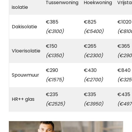
Tussenwoning
Hoekwoning
Vrijst
isolatie
€385
€825
€1020
Dakisolatie
(€3100)
(€5400)
(€810
€150
€265
€365
Vloerisolatie
(€1350)
(€2300)
(€290
€290
€430
€840
Spouwmuur
(€1575)
(€2700)
(€325
€235
€335
€435
HR++ glas
(€2525)
(€3950)
(€497