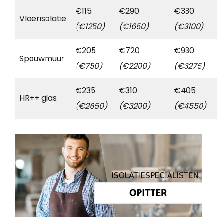
€115
€290
€330
Vloerisolatie
(€1250)
(€1650)
(€3100)
€205
€720
€930
Spouwmuur
(€750)
(€2200)
(€3275)
€235
€310
€405
HR++ glas
(€2650)
(€3200)
(€4550)