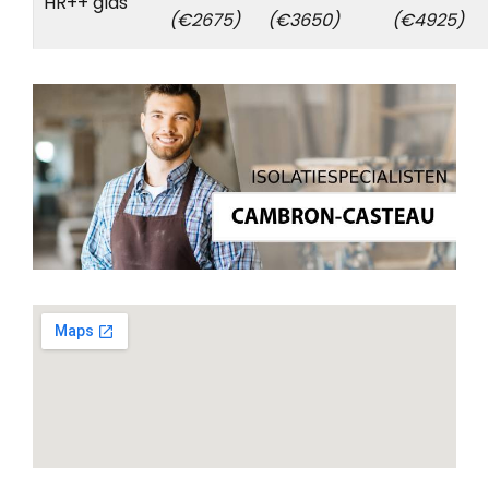
HR++ glas
(€2675)
(€3650)
(€4925)