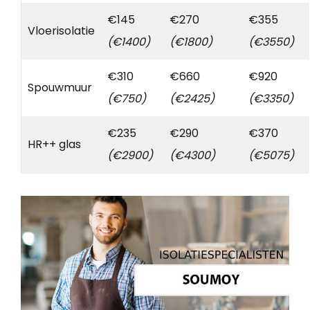
€145
€270
€355
Vloerisolatie
(€1400)
(€1800)
(€3550)
€310
€660
€920
Spouwmuur
(€750)
(€2425)
(€3350)
€235
€290
€370
HR++ glas
(€2900)
(€4300)
(€5075)