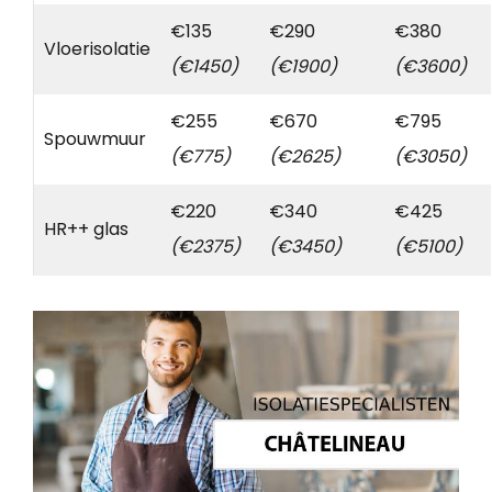
€135
€290
€380
Vloerisolatie
(€1450)
(€1900)
(€3600)
€255
€670
€795
Spouwmuur
(€775)
(€2625)
(€3050)
€220
€340
€425
HR++ glas
(€2375)
(€3450)
(€5100)