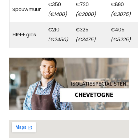
€350
€720
€890
Spouwmuur
(€1400)
(€2000)
(€3075)
€210
€325
€405
HR++ glas
(€2450)
(€3475)
(€5225)