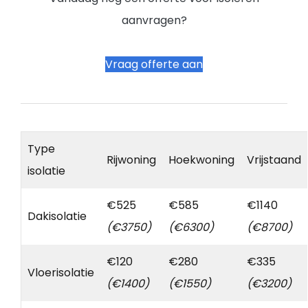
aanvragen?
Vraag offerte aan
Type
Rijwoning
Hoekwoning
Vrijstaand
isolatie
€525
€585
€1140
Dakisolatie
(€3750)
(€6300)
(€8700)
€120
€280
€335
Vloerisolatie
(€1400)
(€1550)
(€3200)