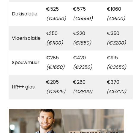
€525
€575
€1060
Dakisolatie
(€4050)
(€5550)
(€9100)
€150
€220
€350
Vloerisolatie
(€1100)
(€1850)
(€3200)
€285
€420
€915
Spouwmuur
(€1650)
(€2350)
(€3650)
€205
€280
€370
HR++ glas
(€2925)
(€3800)
(€5300)