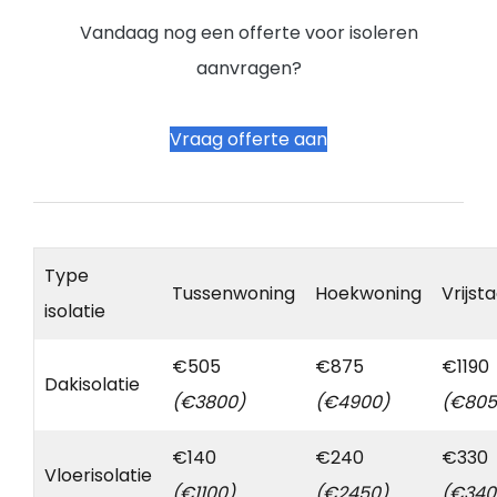
Vandaag nog een offerte voor isoleren
aanvragen?
Vraag offerte aan
Type
Tussenwoning
Hoekwoning
Vrijst
isolatie
€505
€875
€1190
Dakisolatie
(€3800)
(€4900)
(€805
€140
€240
€330
Vloerisolatie
(€1100)
(€2450)
(€340