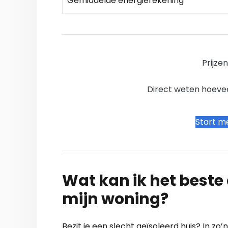
Gemiddelde energierekening
Prijze
Direct weten hoevee
Start me
Wat kan ik het beste a
mijn woning?
Bezit je een slecht geïsoleerd huis? In zo