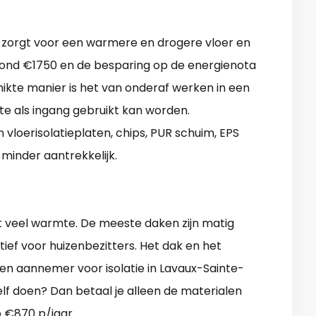
r) zorgt voor een warmere en drogere vloer en
 rond €1750 en de besparing op de energienota
ikte manier is het van onderaf werken in een
imte als ingang gebruikt kan worden.
n vloerisolatieplaten, chips, PUR schuim, EPS
minder aantrekkelijk.
st veel warmte. De meeste daken zijn matig
tief voor huizenbezitters. Het dak en het
en aannemer voor isolatie in Lavaux-Sainte-
zelf doen? Dan betaal je alleen de materialen
p €870 p/jaar.