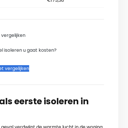
€173,38
n vergelijken
l isoleren u gaat kosten?
t vergelijken
ls eerste isoleren in
’n geval verdwijnt de warmte lucht in de woning