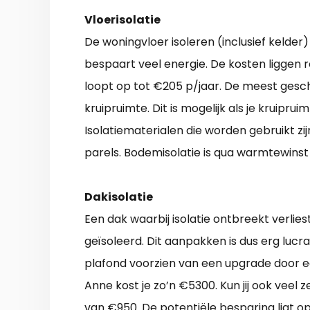
Vloerisolatie
De woningvloer isoleren (inclusief kelde
bespaart veel energie. De kosten liggen
loopt op tot €205 p/jaar. De meest gesch
kruipruimte. Dit is mogelijk als je kruipru
Isolatiematerialen die worden gebruikt zij
parels. Bodemisolatie is qua warmtewinst 
Dakisolatie
Een dak waarbij isolatie ontbreekt verlie
geïsoleerd. Dit aanpakken is dus erg lucra
plafond voorzien van een upgrade door e
Anne kost je zo’n €5300. Kun jij ook veel 
van €950. De potentiële besparing ligt o