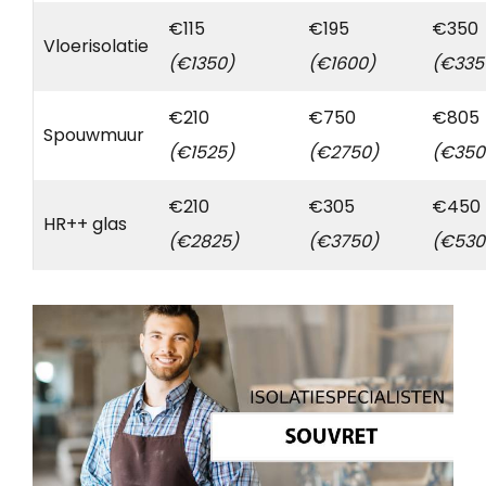
€115
€195
€350
Vloerisolatie
(€1350)
(€1600)
(€335
€210
€750
€805
Spouwmuur
(€1525)
(€2750)
(€350
€210
€305
€450
HR++ glas
(€2825)
(€3750)
(€530