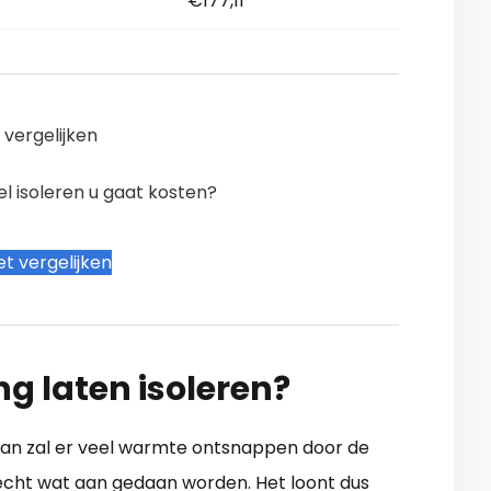
€177,11
n vergelijken
l isoleren u gaat kosten?
t vergelijken
ng laten isoleren?
 Dan zal er veel warmte ontsnappen door de
 echt wat aan gedaan worden. Het loont dus