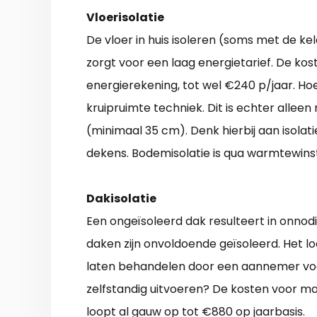
Vloerisolatie
De vloer in huis isoleren (soms met de kel
zorgt voor een laag energietarief. De ko
energierekening, tot wel €240 p/jaar. Ho
kruipruimte techniek. Dit is echter alleen
(minimaal 35 cm). Denk hierbij aan isolati
dekens. Bodemisolatie is qua warmtewinst
Dakisolatie
Een ongeïsoleerd dak resulteert in onnod
daken zijn onvoldoende geïsoleerd. Het lo
laten behandelen door een aannemer voor i
zelfstandig uitvoeren? De kosten voor ma
loopt al gauw op tot €880 op jaarbasis.