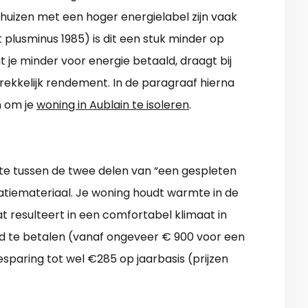
huizen met een hoger energielabel zijn vaak
t plusminus 1985) is dit een stuk minder op
t je minder voor energie betaald, draagt bij
rekkelijk rendement. In de paragraaf hierna
n om je
woning in Aublain te isoleren
.
e tussen de twee delen van “een gespleten
olatiemateriaal. Je woning houdt warmte in de
t resulteert in een comfortabel klimaat in
oed te betalen (vanaf ongeveer € 900 voor een
sparing tot wel €285 op jaarbasis (prijzen