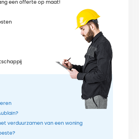
ang een offerte op maat!
osten
tschappij
leren
Aublain?
 het verduurzamen van een woning
 beste?