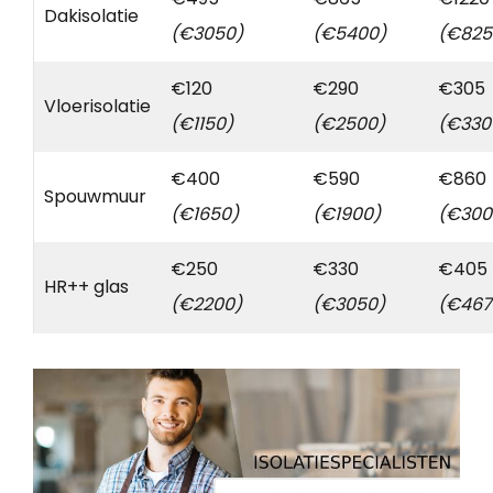
Dakisolatie
(€3050)
(€5400)
(€825
€120
€290
€305
Vloerisolatie
(€1150)
(€2500)
(€330
€400
€590
€860
Spouwmuur
(€1650)
(€1900)
(€300
€250
€330
€405
HR++ glas
(€2200)
(€3050)
(€467