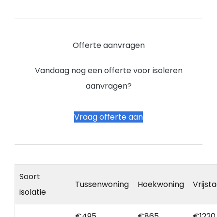
Offerte aanvragen
Vandaag nog een offerte voor isoleren
aanvragen?
Vraag offerte aan
Soort
Tussenwoning
Hoekwoning
Vrijst
isolatie
€495
€865
€1220