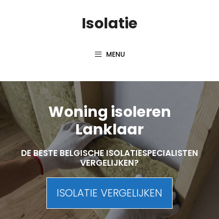
Skip
Isolatie
to
content
MENU
Woning isoleren
Lanklaar
DE BESTE BELGISCHE ISOLATIESPECIALISTEN
VERGELIJKEN?
ISOLATIE VERGELIJKEN