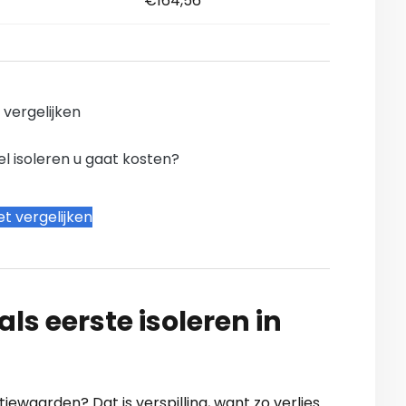
€164,56
n vergelijken
l isoleren u gaat kosten?
t vergelijken
ls eerste isoleren in
tiewaarden? Dat is verspilling, want zo verlies