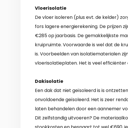
Vloerisolatie
De vloer isoleren (plus evt. de kelder) zo
fors lagere energierekening. De prijzen zi
€285 op jaarbasis. De gemakkelijkste man
kruipruimte. Voorwaarde is wel dat de kr
is. Voorbeelden van isolatiematerialen zijn
vloerisolatieplaten. Het is veel efficiënte
Dakisolatie
Een dak dat niet geïsoleerd is is ontzett
onvoldoende geïsoleerd. Het is zeer rend
laten behandelen door een aannemer voor
Dit zelfstandig uitvoeren? De materiaalko
stookkosten en bespaart tot wel €690, ie