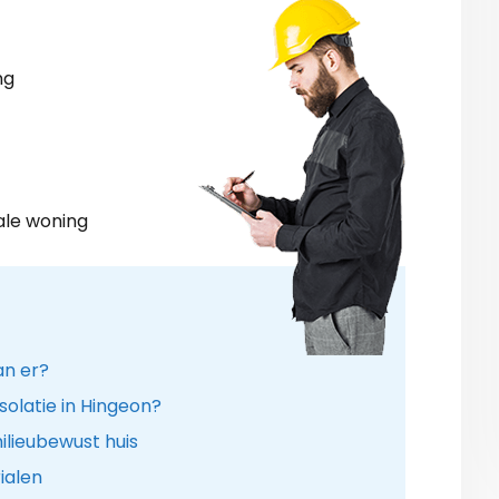
ng
ale woning
an er?
solatie in Hingeon?
lieubewust huis
ialen