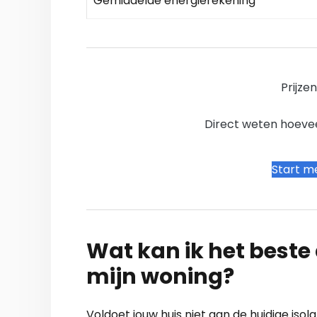
Gemiddelde energierekening
Prijze
Direct weten hoevee
Start me
Wat kan ik het beste a
mijn woning?
Voldoet jouw huis niet aan de huidige isola