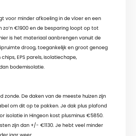
rgt voor minder afkoeling in de vloer en een
jn zo’n €1900 en de besparing loopt op tot
ier is het materiaal aanbrengen vanuit de
uipruimte droog, toegankelijk en groot genoeg
 chips, EPS parels, isolatiechape,
r dan bodemisolatie.
end zonde. De daken van de meeste huizen zijn
abel om dit op te pakken. Je dak plus plafond
 isolatie in Hingeon kost plusminus €5850.
sten zijn dan +/- €1130. Je hebt veel minder
der jaar weer.