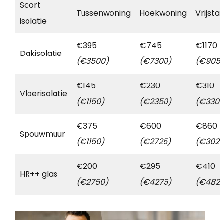
Soort
Tussenwoning
Hoekwoning
Vrijst
isolatie
€395
€745
€1170
Dakisolatie
(€3500)
(€7300)
(€905
€145
€230
€310
Vloerisolatie
(€1150)
(€2350)
(€330
€375
€600
€860
Spouwmuur
(€1150)
(€2725)
(€302
€200
€295
€410
HR++ glas
(€2750)
(€4275)
(€482