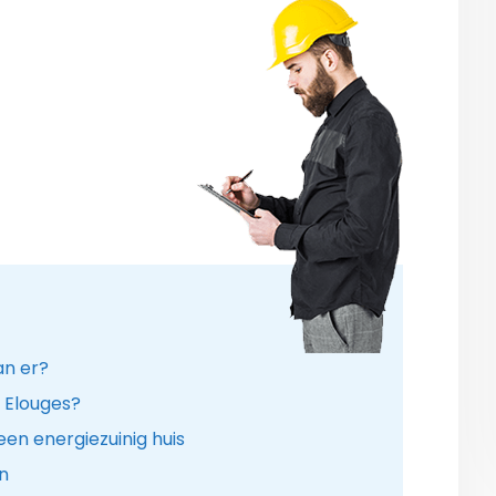
an er?
n Elouges?
en energiezuinig huis
n