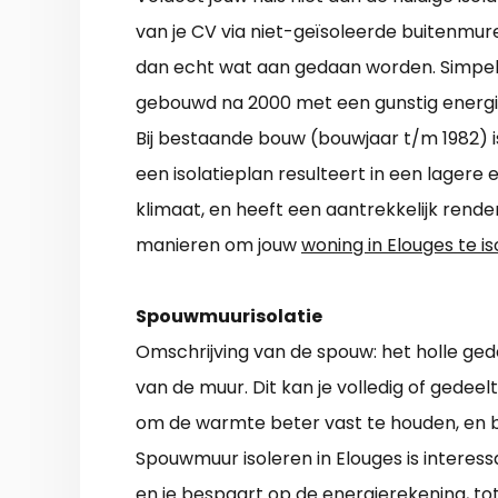
van je CV via niet-geïsoleerde buitenmu
dan echt wat aan gedaan worden. Simpel
gebouwd na 2000 met een gunstig energiel
Bij bestaande bouw (bouwjaar t/m 1982) i
een isolatieplan resulteert in een lagere
klimaat, en heeft een aantrekkelijk rende
manieren om jouw
woning in Elouges te i
Spouwmuurisolatie
Omschrijving van de spouw: het holle ged
van de muur. Dit kan je volledig of gedeelte
om de warmte beter vast te houden, en b
Spouwmuur isoleren in Elouges is interes
en je bespaart op de energierekening, tot