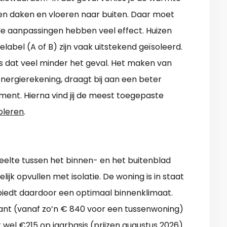
ren daken en vloeren naar buiten. Daar moet
e aanpassingen hebben veel effect. Huizen
abel (A of B) zijn vaak uitstekend geïsoleerd.
s dat veel minder het geval. Het maken van
 energierekening, draagt bij aan een beter
ment. Hierna vind jij de meest toegepaste
soleren
.
eelte tussen het binnen- en het buitenblad
lijk opvullen met isolatie. De woning is in staat
iedt daardoor een optimaal binnenklimaat.
sant (vanaf zo’n € 840 voor een tussenwoning)
 wel €215 op jaarbasis (prijzen augustus 2026).