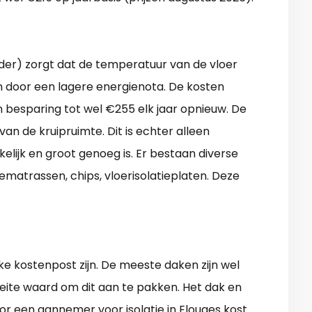
lder) zorgt dat de temperatuur van de vloer
n door een lagere energienota. De kosten
n besparing tot wel €255 elk jaar opnieuw. De
n de kruipruimte. Dit is echter alleen
kelijk en groot genoeg is. Er bestaan diverse
tiematrassen, chips, vloerisolatieplaten. Deze
nke kostenpost zijn. De meeste daken zijn wel
oeite waard om dit aan te pakken. Het dak en
r een aannemer voor isolatie in Elouges kost