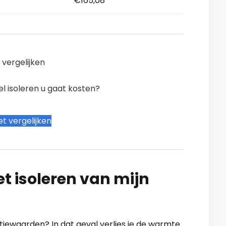
€165,08
n vergelijken
l isoleren u gaat kosten?
t vergelijken
t isoleren van mijn
atiewaarden? In dat geval verlies je de warmte