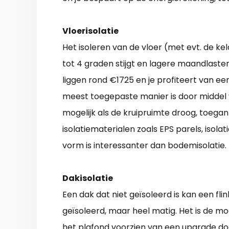
Vloerisolatie
Het isoleren van de vloer (met evt. de ke
tot 4 graden stijgt en lagere maandlaste
liggen rond €1725 en je profiteert van ee
meest toegepaste manier is door middel va
mogelijk als de kruipruimte droog, toegan
isolatiematerialen zoals EPS parels, isola
vorm is interessanter dan bodemisolatie.
Dakisolatie
Een dak dat niet geïsoleerd is kan een fli
geïsoleerd, maar heel matig. Het is de m
het plafond voorzien van een upgrade doo