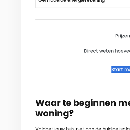
Gemiddelde energierekening
Prijze
Direct weten hoevee
Start me
Waar te beginnen me
woning?
Voldoet jouw huis niet aan de huidige isol