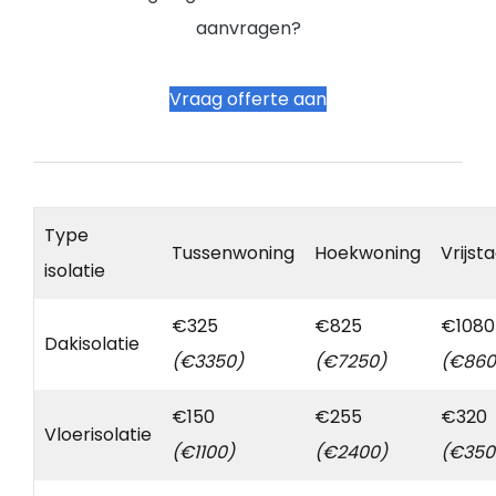
aanvragen?
Vraag offerte aan
Type
Tussenwoning
Hoekwoning
Vrijst
isolatie
€325
€825
€1080
Dakisolatie
(€3350)
(€7250)
(€860
€150
€255
€320
Vloerisolatie
(€1100)
(€2400)
(€350