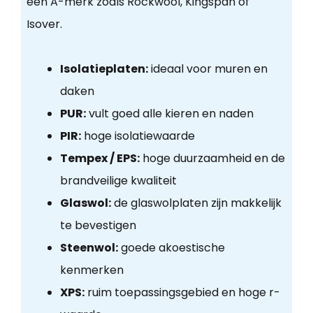
een A-merk zoals Rockwool, Kingspan of
Isover.
Isolatieplaten:
ideaal voor muren en
daken
PUR:
vult goed alle kieren en naden
PIR:
hoge isolatiewaarde
Tempex / EPS:
hoge duurzaamheid en de
brandveilige kwaliteit
Glaswol:
de glaswolplaten zijn makkelijk
te bevestigen
Steenwol:
goede akoestische
kenmerken
XPS:
ruim toepassingsgebied en hoge r-