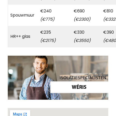
€240
€690
€810
Spouwmuur
(€775)
(€2300)
(€332
€235
€330
€390
HR++ glas
(€2175)
(€3550)
(€480