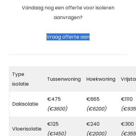
Vandaag nog een offerte voor isoleren
aanvragen?
Vraag offerte aan
Type
Tussenwoning
Hoekwoning
Vrijst
isolatie
€475
€665
€1110
Dakisolatie
(€3600)
(€6200)
(€935
€125
€240
€300
Vloerisolatie
(€1450)
(€2000)
(€355