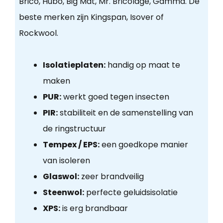
Brico, Hubo, Big Mat, Mr. Bricolage, Gamma. De
beste merken zijn Kingspan, Isover of
Rockwool.
Isolatieplaten:
handig op maat te
maken
PUR:
werkt goed tegen insecten
PIR:
stabiliteit en de samenstelling van
de ringstructuur
Tempex / EPS:
een goedkope manier
van isoleren
Glaswol:
zeer brandveilig
Steenwol:
perfecte geluidsisolatie
XPS:
is erg brandbaar