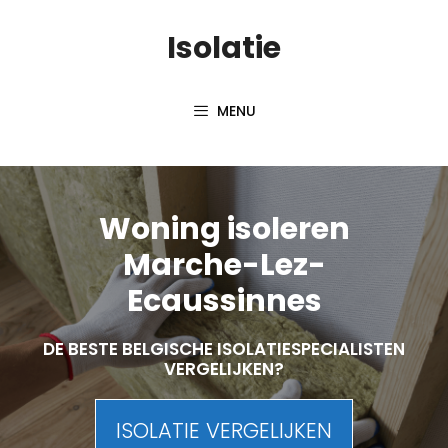
Skip
Isolatie
to
content
MENU
Woning isoleren
Marche-Lez-
Ecaussinnes
DE BESTE BELGISCHE ISOLATIESPECIALISTEN
VERGELIJKEN?
ISOLATIE VERGELIJKEN