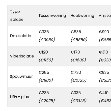
Type
Tussenwoning
Hoekwoning
Vrijst
isolatie
€335
€835
€990
Dakisolatie
(€3950)
(€5550)
(€865
€120
€170
€310
Vloerisolatie
(€1150)
(€1600)
(€330
€285
€730
€935
Spouwmuur
(€800)
(€2725)
(€312
€235
€335
€410
HR++ glas
(€2025)
(€3325)
(€462