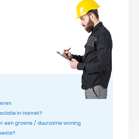
leren
solatie in Hanret?
er een groene / duurzame woning
 beste?