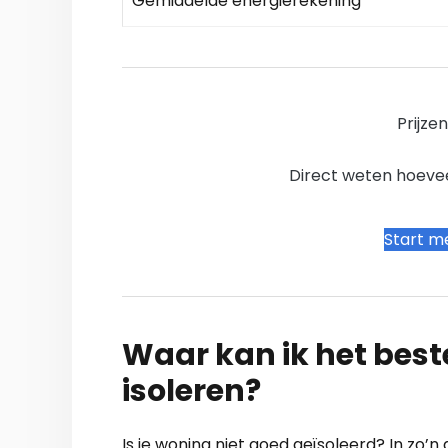
Gemiddelde energierekening
Prijze
Direct weten hoevee
Start me
Waar kan ik het bes
isoleren?
Is je woning niet goed geïsoleerd? In zo’n