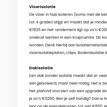
Vloerisolatie
De vloer in huis isoleren (soms met de k
tot 4 graden stijgt en maakt dat je minde
€1625 en het rendement ligt op zo’n €200
onderaf werken in een kruipruimte. Dit kan
worden. Denk hierbij aan isolatiemateriale
vloerisolatieplaten, chips. Bodemisolatie
Dakisolatie
Een dak zonder isolatie maakt dat er vee
wel geïsoleerd, maar heel matig. Het is z
het plafond voorzien van een upgrade doo
je zo’n €5250. Ben je zelf handig? Dan is 
jaar op de energiekosten, tot wel €850, i