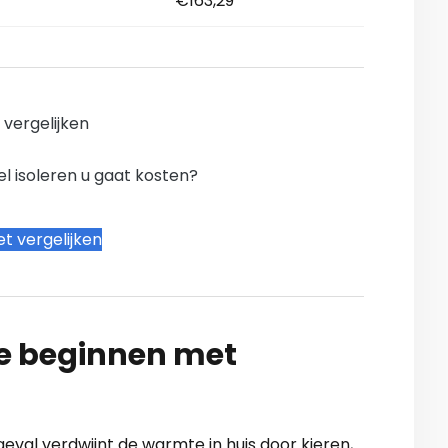
€163,29
n vergelijken
l isoleren u gaat kosten?
t vergelijken
te beginnen met
 geval verdwijnt de warmte in huis door kieren,