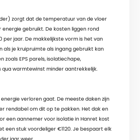
elder) zorgt dat de temperatuur van de vloer
r energie gebruikt. De kosten liggen rond
 per jaar. De makkelijkste vorm is het van
 als je kruipruimte als ingang gebruikt kan
n zoals EPS parels, isolatiechape,
 is qua warmtewinst minder aantrekkelijk.
l energie verloren gaat. De meeste daken zijn
eer rendabel om dit op te pakken. Het dak en
r een aannemer voor isolatie in Hanret kost
het een stuk voordeliger €1120. Je bespaart elk
eder jaar weer.