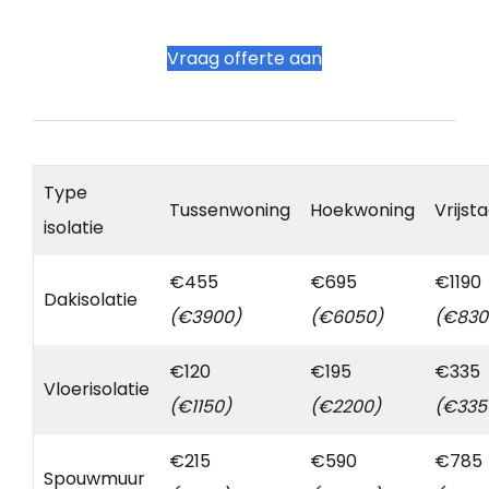
Vraag offerte aan
Type
Tussenwoning
Hoekwoning
Vrijst
isolatie
€455
€695
€1190
Dakisolatie
(€3900)
(€6050)
(€830
€120
€195
€335
Vloerisolatie
(€1150)
(€2200)
(€335
€215
€590
€785
Spouwmuur