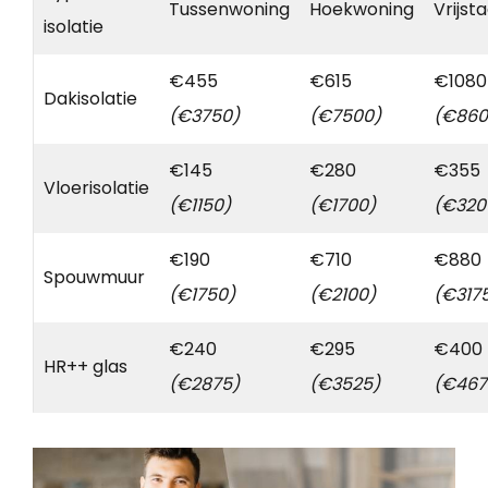
Tussenwoning
Hoekwoning
Vrijst
isolatie
€455
€615
€1080
Dakisolatie
(€3750)
(€7500)
(€860
€145
€280
€355
Vloerisolatie
(€1150)
(€1700)
(€320
€190
€710
€880
Spouwmuur
(€1750)
(€2100)
(€317
€240
€295
€400
HR++ glas
(€2875)
(€3525)
(€467