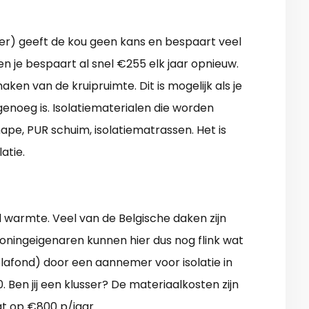
lder) geeft de kou geen kans en bespaart veel
n je bespaart al snel €255 elk jaar opnieuw.
ken van de kruipruimte. Dit is mogelijk als je
genoeg is. Isolatiematerialen die worden
chape, PUR schuim, isolatiematrassen. Het is
atie.
el warmte. Veel van de Belgische daken zijn
oningeigenaren kunnen hier dus nog flink wat
 plafond) door een aannemer voor isolatie in
en jij een klusser? De materiaalkosten zijn
gt op €800 p/jaar.