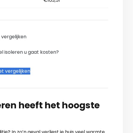
€163,51
n vergelijken
l isoleren u gaat kosten?
t vergelijken
ren heeft het hoogste
itie? In zo’n geval verliest je huis veel warmte