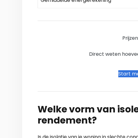
Gemiddelde energierekening
Prijze
Direct weten hoevee
Start me
Welke vorm van isole
rendement?
Is de isolatie van je woning in slechte cond