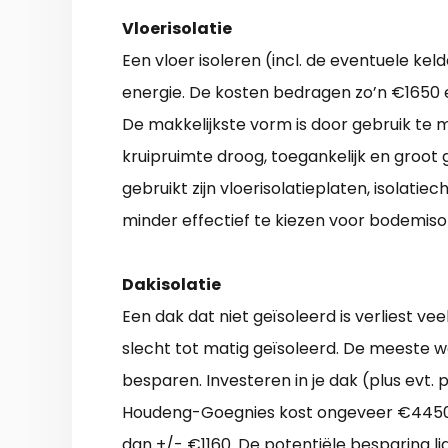
Vloerisolatie
Een vloer isoleren (incl. de eventuele ke
energie. De kosten bedragen zo’n €1650 e
De makkelijkste vorm is door gebruik te ma
kruipruimte droog, toegankelijk en groot 
gebruikt zijn vloerisolatieplaten, isolatie
minder effectief te kiezen voor bodemisol
Dakisolatie
Een dak dat niet geïsoleerd is verliest ve
slecht tot matig geïsoleerd. De meeste w
besparen. Investeren in je dak (plus evt.
Houdeng-Goegnies kost ongeveer €4450. B
dan +/- €1160. De potentiële besparing li