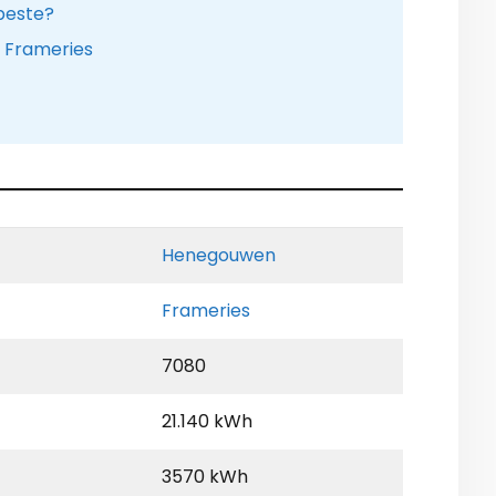
 beste?
e Frameries
Henegouwen
Frameries
7080
21.140 kWh
3570 kWh