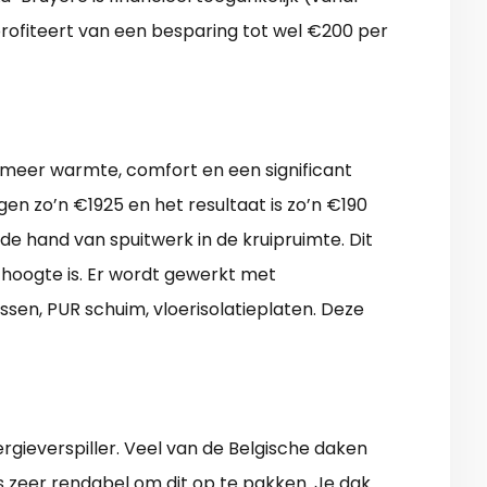
profiteert van een besparing tot wel €200 per
r meer warmte, comfort en een significant
en zo’n €1925 en het resultaat is zo’n €190
 de hand van spuitwerk in de kruipruimte. Dit
 hoogte is. Er wordt gewerkt met
assen, PUR schuim, vloerisolatieplaten. Deze
rgieverspiller. Veel van de Belgische daken
is zeer rendabel om dit op te pakken. Je dak