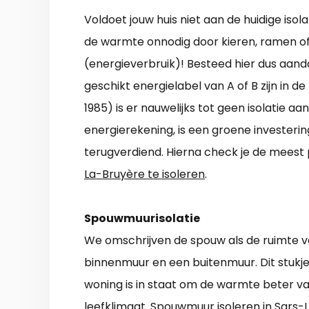
Voldoet jouw huis niet aan de huidige iso
de warmte onnodig door kieren, ramen of 
(energieverbruik)! Besteed hier dus aan
geschikt energielabel van A of B zijn in de
1985) is er nauwelijks tot geen isolatie aa
energierekening, is een groene investerin
terugverdiend. Hierna check je de mees
La-Bruyère te isoleren
.
Spouwmuurisolatie
We omschrijven de spouw als de ruimte v
binnenmuur en een buitenmuur. Dit stukje
woning is in staat om de warmte beter v
leefklimaat. Spouwmuur isoleren in Sars-L