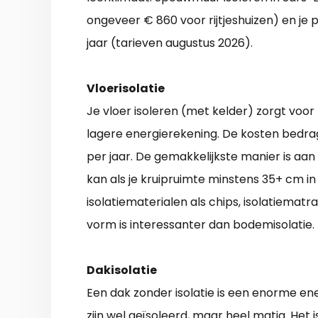
ongeveer € 860 voor rijtjeshuizen) en je 
jaar (tarieven augustus 2026).
Vloerisolatie
Je vloer isoleren (met kelder) zorgt voo
lagere energierekening. De kosten bedrag
per jaar. De gemakkelijkste manier is aan
kan als je kruipruimte minstens 35+ cm in
isolatiematerialen als chips, isolatiematr
vorm is interessanter dan bodemisolatie.
Dakisolatie
Een dak zonder isolatie is een enorme ene
zijn wel geïsoleerd, maar heel matig. Het 