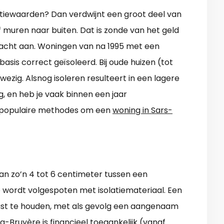
latiewaarden? Dan verdwijnt een groot deel van
muren naar buiten. Dat is zonde van het geld
dacht aan. Woningen van na 1995 met een
 basis correct geïsoleerd. Bij oude huizen (tot
nwezig. Alsnog isoleren resulteert in een lagere
g, en heb je vaak binnen een jaar
t populaire methodes om een
woning in Sars-
an zo’n 4 tot 6 centimeter tussen een
 wordt volgespoten met isolatiemateriaal. Een
ast te houden, met als gevolg een aangenaam
a-Bruyère is financieel toegankelijk (vanaf