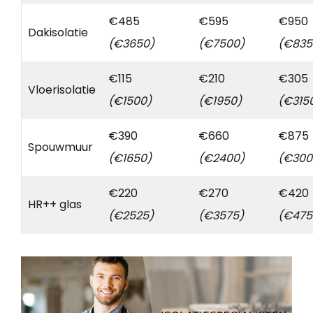
€485
€595
€950
Dakisolatie
(€3650)
(€7500)
(€835
€115
€210
€305
Vloerisolatie
(€1500)
(€1950)
(€315
€390
€660
€875
Spouwmuur
(€1650)
(€2400)
(€300
€220
€270
€420
HR++ glas
(€2525)
(€3575)
(€475