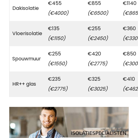
€455
€855
€1140
Dakisolatie
(€4000)
(€6500)
(€865
€135
€255
€360
Vloerisolatie
(€1150)
(€2450)
(€330
€255
€420
€850
Spouwmuur
(€1550)
(€2775)
(€300
€235
€325
€410
HR++ glas
(€2775)
(€3025)
(€462