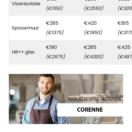
Vloerisolatie
(€1150)
(€2550)
(€305
€285
€420
€815
Spouwmuur
(€1375)
(€1950)
(€317
€190
€285
€425
HR++ glas
(€2675)
(€4300)
(€487