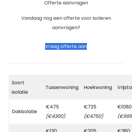
Offerte aanvragen
Vandaag nog een offerte voor isoleren
aanvragen?
Vraag offerte aan
Soort
Tussenwoning
Hoekwoning
Vrijst
isolatie
€475
€725
€1080
Dakisolatie
(€4300)
(€4750)
(€995
€130
€205
€380