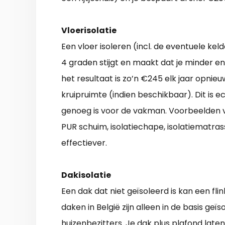
Vloerisolatie
Een vloer isoleren (incl. de eventuele ke
4 graden stijgt en maakt dat je minder en
het resultaat is zo’n €245 elk jaar opnieu
kruipruimte (indien beschikbaar). Dit is e
genoeg is voor de vakman. Voorbeelden van
PUR schuim, isolatiechape, isolatiematrass
effectiever.
Dakisolatie
Een dak dat niet geïsoleerd is kan een fl
daken in België zijn alleen in de basis geï
huizenbezitters. Je dak plus plafond lat