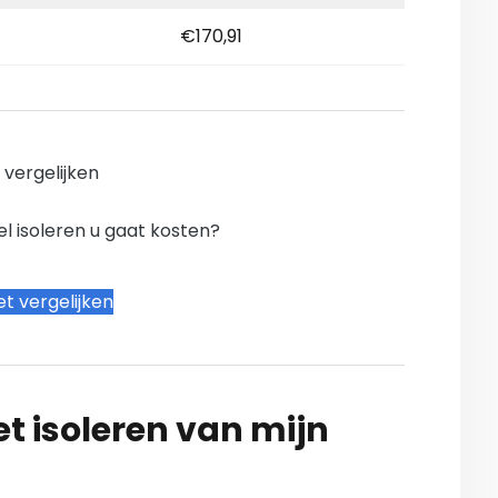
€170,91
n vergelijken
l isoleren u gaat kosten?
t vergelijken
t isoleren van mijn