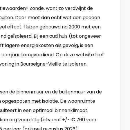
latiewaarden? Zonde, want zo verdwijnt de
r buiten. Daar moet dan echt wat aan gedaan
el effect. Huizen gebouwd na 2000 met een
kend geïsoleerd. Bij een oud huis (tot ongeveer
eeft lagere energiekosten als gevolg, is een
n een jaar terugverdiend. Op deze website tref
woning in Bourseigne-Vieille te isoleren
.
ussen de binnenmuur en de buitenmuur van de
en opgespoten met isolatie. De woonruimte
ulteert in een optimaal binnenklimaat.
kan erg voordelig (al vanaf +/- € 760 voor
5 per jaar (prijspeil augustus 2026).