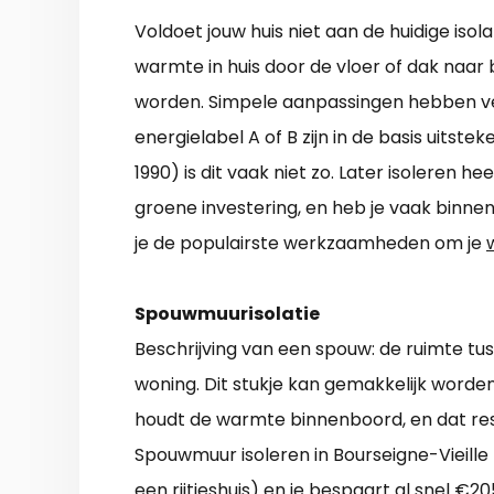
Voldoet jouw huis niet aan de huidige iso
warmte in huis door de vloer of dak naa
worden. Simpele aanpassingen hebben ve
energielabel A of B zijn in de basis uitste
1990) is dit vaak niet zo. Later isoleren h
groene investering, en heb je vaak binne
je de populairste werkzaamheden om je
Spouwmuurisolatie
Beschrijving van een spouw: de ruimte t
woning. Dit stukje kan gemakkelijk word
houdt de warmte binnenboord, en dat res
Spouwmuur isoleren in Bourseigne-Vieille 
een rijtjeshuis) en je bespaart al snel €20