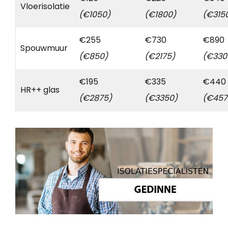
Vloerisolatie
(€1050)
(€1800)
(€315
€255
€730
€890
Spouwmuur
(€850)
(€2175)
(€330
€195
€335
€440
HR++ glas
(€2875)
(€3350)
(€457