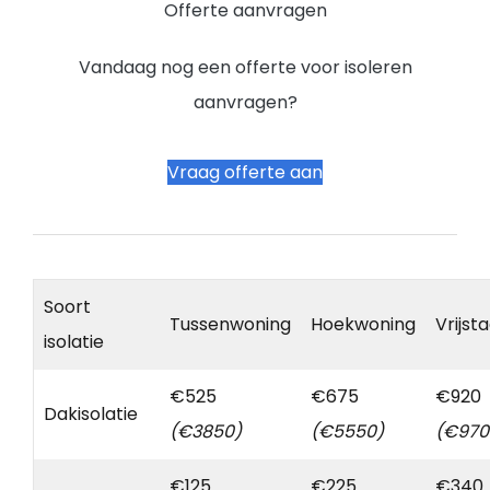
Offerte aanvragen
Vandaag nog een offerte voor isoleren
aanvragen?
Vraag offerte aan
Soort
Tussenwoning
Hoekwoning
Vrijst
isolatie
€525
€675
€920
Dakisolatie
(€3850)
(€5550)
(€970
€125
€225
€340